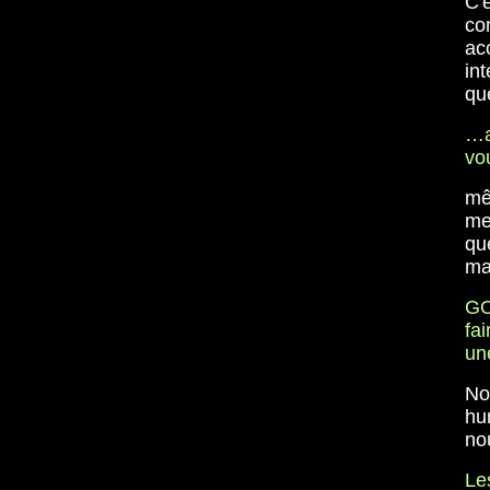
C'
com
ac
in
qu
…a
vo
mê
me
qu
ma
GO
fa
un
No
hu
no
Le