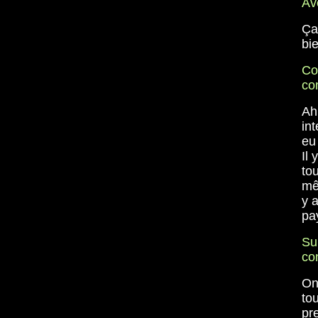
Av
Ça 
bi
Co
co
Ah 
in
eu
Il
to
mê
y 
pay
Su
co
On
tou
pr