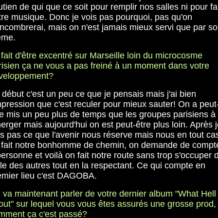
tien de qui que ce soit pour remplir nos salles ni pour fa
tre musique. Donc je vois pas pourquoi, pas qu'on
encombrerai, mais on n'est jamais mieux servi que par so
me.
 fait d'être excentré sur Marseille loin du microcosme
risien ça ne vous a pas freiné à un moment dans votre
veloppement?
 début c'est un peu ce que je pensais mais j'ai bien
impression que c'est reculer pour mieux sauter! On a peut
re mis un peu plus de temps que les groupes parisiens à
erger mais aujourd'hui on est peut-être plus loin. Après j
is pas ce que l'avenir nous réserve mais nous en tout ca
 fait notre bonhomme de chemin, on demande de compt
ersonne et voilà on fait notre route sans trop s'occuper 
lle des autres tout en la respectant. Ce qui compte en
emier lieu c'est DAGOBA.
 va maintenant parler de votre dernier album "What Hell 
out" sur lequel vous vous êtes assurés une grosse prod,
mment ça c'est passé?