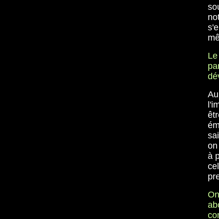
sou
no
s'
mê
Le
pa
dé
Au
l'
êt
ém
sa
on
à p
ce
pr
On
ab
co