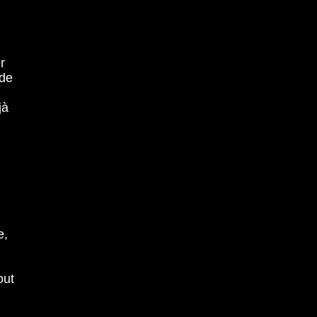
r
 de
jà
e,
out