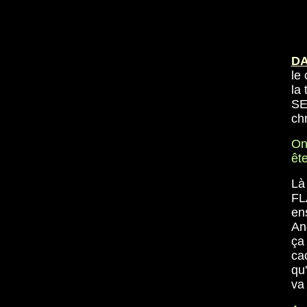
D
le
la
SE
ch
On
êt
Là
FL
en
An
ça
ca
qu'
va