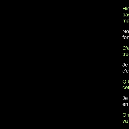
Hie
pa
ma
No
fo
C'
tru
Je 
c'
Qu
ce
Je 
en 
On 
va