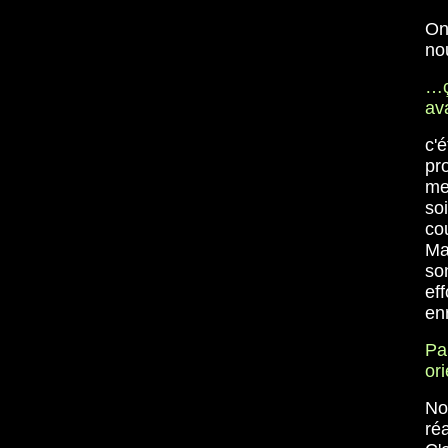
On
no
…ç
av
c'é
pro
me
so
co
Ma
son
eff
en
Pa
or
Non
ré