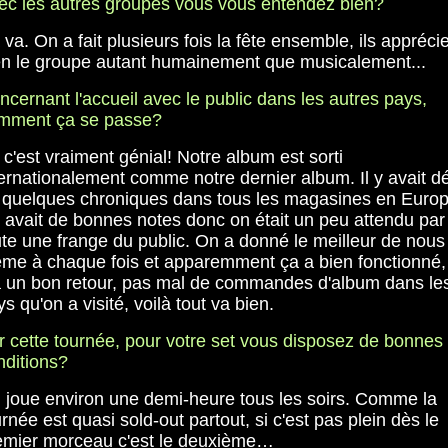
ec les autres groupes vous vous entendez bien?
va. On a fait plusieurs fois la fête ensemble, ils appréci
en le groupe autant humainement que musicalement...
ncernant l'accueil avec le public dans les autres pays,
mment ça se passe?
c'est vraiment génial! Notre album est sorti
ternationalement comme notre dernier album. Il y avait d
 quelques chroniques dans tous les magasines en Europ
 y avait de bonnes notes donc on était un peu attendu par
ute une frange du public. On a donné le meilleur de nous
me à chaque fois et apparemment ça a bien fonctionné, 
a un bon retour, pas mal de commandes d'album dans le
s qu'on a visité, voilà tout va bien.
r cette tournée, pour votre set vous disposez de bonnes
nditions?
 joue environ une demi-heure tous les soirs. Comme la
rnée est quasi sold-out partout, si c'est pas plein dès le
emier morceau c'est le deuxième…