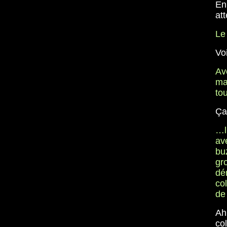
En
at
Le
Voi
Ave
ma
to
Ça
…l
av
buz
gr
dém
col
de
Ah
co