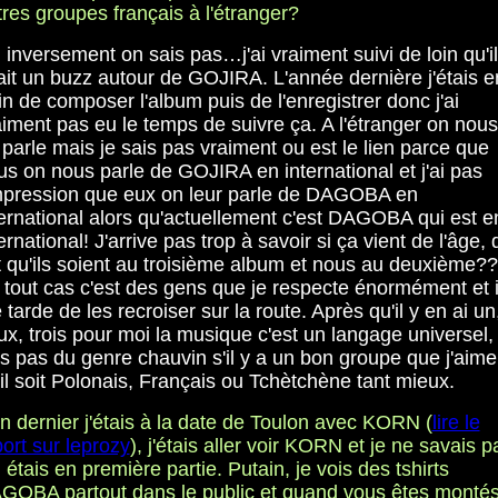
tres groupes français à l'étranger?
inversement on sais pas…j'ai vraiment suivi de loin qu'il
ait un buzz autour de GOJIRA. L'année dernière j'étais e
in de composer l'album puis de l'enregistrer donc j'ai
aiment pas eu le temps de suivre ça. A l'étranger on nous
 parle mais je sais pas vraiment ou est le lien parce que
us on nous parle de GOJIRA en international et j'ai pas
impression que eux on leur parle de DAGOBA en
ternational alors qu'actuellement c'est DAGOBA qui est e
ernational! J'arrive pas trop à savoir si ça vient de l'âge, 
it qu'ils soient au troisième album et nous au deuxième??
 tout cas c'est des gens que je respecte énormément et i
tarde de les recroiser sur la route. Après qu'il y en ai un
ux, trois pour moi la musique c'est un langage universel, 
is pas du genre chauvin s'il y a un bon groupe que j'aime
'il soit Polonais, Français ou Tchètchène tant mieux.
an dernier j'étais à la date de Toulon avec KORN (
lire le
ort sur leprozy
), j'étais aller voir KORN et je ne savais p
 étais en première partie. Putain, je vois des tshirts
GOBA partout dans le public et quand vous êtes monté