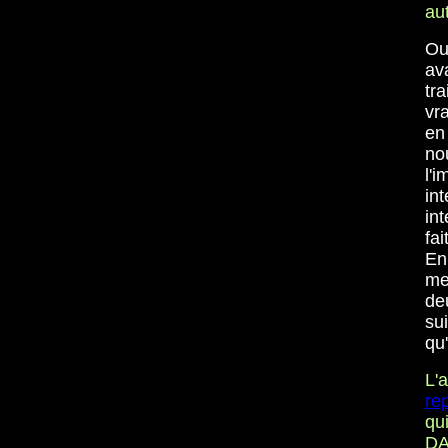
au
Ou 
av
tra
vr
en
no
l'
in
int
fa
En
me 
de
su
qu
L'
rep
qui
DA