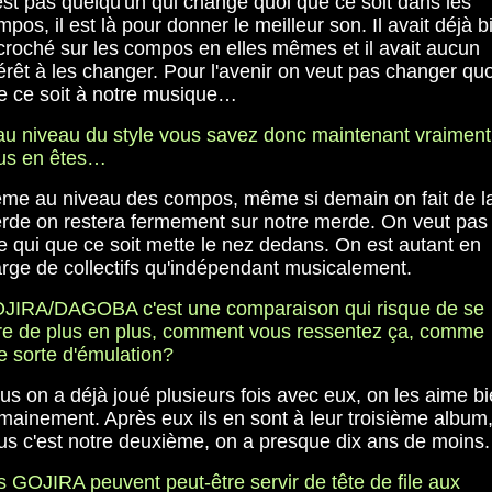
est pas quelqu'un qui change quoi que ce soit dans les
pos, il est là pour donner le meilleur son. Il avait déjà b
croché sur les compos en elles mêmes et il avait aucun
térêt à les changer. Pour l'avenir on veut pas changer quo
e ce soit à notre musique…
u niveau du style vous savez donc maintenant vraiment
us en êtes…
me au niveau des compos, même si demain on fait de l
rde on restera fermement sur notre merde. On veut pas
e qui que ce soit mette le nez dedans. On est autant en
rge de collectifs qu'indépendant musicalement.
JIRA/DAGOBA c'est une comparaison qui risque de se
ire de plus en plus, comment vous ressentez ça, comme
e sorte d'émulation?
us on a déjà joué plusieurs fois avec eux, on les aime b
mainement. Après eux ils en sont à leur troisième album
us c'est notre deuxième, on a presque dix ans de moins.
s GOJIRA peuvent peut-être servir de tête de file aux