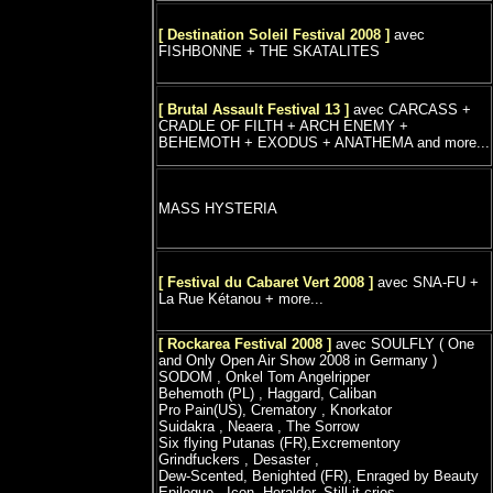
[ Destination Soleil Festival 2008 ]
avec
FISHBONNE + THE SKATALITES
[ Brutal Assault Festival 13 ]
avec CARCASS +
CRADLE OF FILTH + ARCH ENEMY +
BEHEMOTH + EXODUS + ANATHEMA and more...
MASS HYSTERIA
[
Festival du Cabaret Vert
2008 ]
avec SNA-FU +
La Rue Kétanou + more...
[
Rockarea Festival 2008
]
avec SOULFLY ( One
and Only Open Air Show 2008 in Germany )
SODOM , Onkel Tom Angelripper
Behemoth (PL) , Haggard, Caliban
Pro Pain(US), Crematory , Knorkator
Suidakra , Neaera , The Sorrow
Six flying Putanas (FR),Excrementory
Grindfuckers , Desaster ,
Dew-Scented, Benighted (FR), Enraged by Beauty
Epilogue , Icon, Heralder, Still it cries