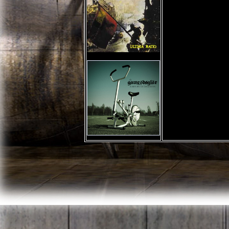
Une 
revo
vue 
emba
ret
comp
Arri