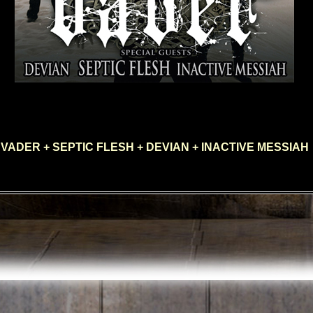
VADER + SEPTIC FLESH + DEVIAN + INACTIVE MESSIAH
15/05/08 - Luynes (13), le Korigan, France
semaine après la claque prise à Barcelone lors du show du Jon Oliva's Pain,
ilà à peine remis, en route pour Aix en Provence où une des tournées les plu
de ce printemps fait étape. VADER, qui célèbre son 25ème anniversaire a
rqué dans ses bagages SEPTIC FLESH pour lequel 2008 est l'année du gra
our, de même que les sauvages de DEVIAN et INACTIVE MESSIAH pour
léter l'affiche.
vé sur place pour les dernières notes du set d'INACTIVE MESSIAH, je ne pour