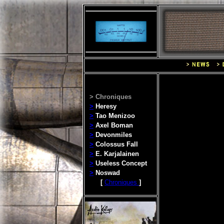
> Chroniques
>
Heresy
>
Tao Menizoo
>
Axel Boman
>
Devonmiles
>
Colossus Fall
>
E. Karjalainen
>
Useless Concept
>
Noswad
[
Chroniques
]