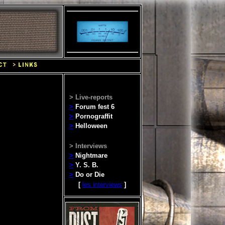
> Live-reports
>
Forum fest 6
>
Pornograffit
>
Helloween
> Interviews
>
Nightmare
>
Y. S. B.
>
Do or Die
[
les interviews
]