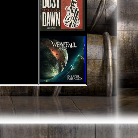
 me
s en
nd
rai