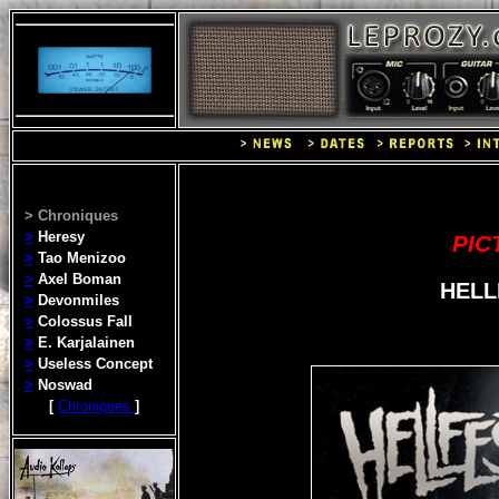
> Chroniques
>
Heresy
PIC
>
Tao Menizoo
>
Axel Boman
HELLF
>
Devonmiles
>
Colossus Fall
>
E. Karjalainen
>
Useless Concept
>
Noswad
[
Chroniques
]